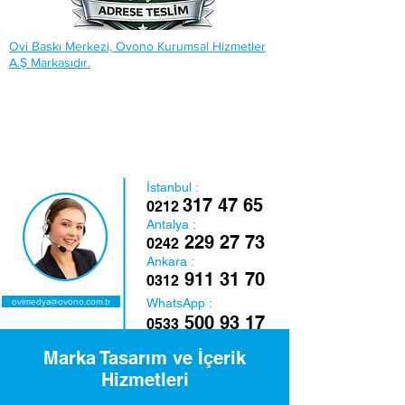
Ovi Baskı Merkezi, Ovono Kurumsal Hizmetler
A.Ş Markasıdır.
İstanbul :
317 47 65
0212
Antalya :
229 27 73
0242
Ankara :
911 31 70
0312
WhatsApp :
ovimedya@ovono.com.tr
500 93 17
0533
Marka Tasarım ve İçerik
Hizmetleri