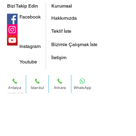
Bizi Takip Edin
Kurumsal
Facebook
Hakkımızda
Teklif İste
Bizimle Çalışmak İster Misiniz?
Instagram
İletişim
Youtube
Antalya
İstanbul
Ankara
WhatsApp
İstanbul :
0212 317 47 65
Adres:
Büyükdere Cad. Yapı Kredi
Plaza C Blok No:40-41 Kat 17
Levent / Istanbul / Turkey