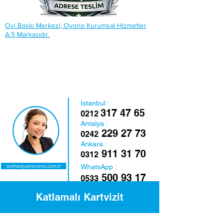
Ovi Baskı Merkezi, Ovono Kurumsal Hizmetler
A.Ş Markasıdır.
İstanbul :
317 47 65
0212
Antalya :
229 27 73
0242
Ankara :
911 31 70
0312
WhatsApp :
ovimedya@ovono.com.tr
500 93 17
0533
Katlamalı Kartvizit