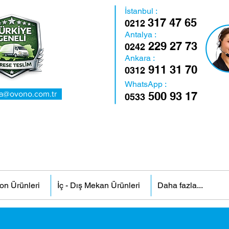
İstanbul :
317 47 65
0212
Antalya :
229 27 73
0242
Ankara :
911 31 70
0312
WhatsApp :
a@ovono.com.tr
500 93 17
0533
on Ürünleri
İç - Dış Mekan Ürünleri
Daha fazla...