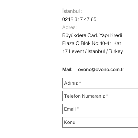
İstanbul :
0212 317 47 65
Adres:
Büyükdere Cad. Yapı Kredi
Plaza C Blok No:40-41 Kat
17 Levent / Istanbul / Turkey
Mail:
ovono@ovono.com.tr