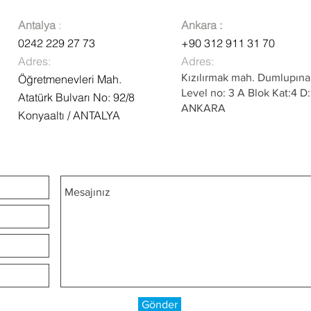
Antalya
:
Ankara :
0242 229 27 73
+90 312 911 31 70
Adres:
Adres:
Kızılırmak mah. Dumlupınar
Öğretmenevleri Mah.
Level no: 3 A Blok Kat:4 D
Atatürk Bulvarı No: 92/8
ANKARA
Konyaaltı / ANTALYA
Gönder