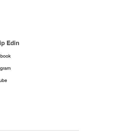
kip Edin
ebook
agram
ube