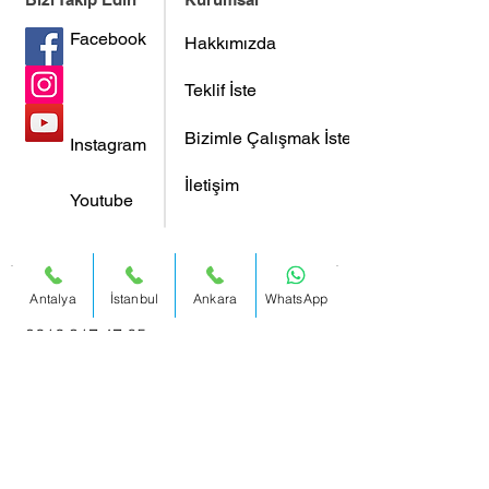
Facebook
Hakkımızda
Teklif İste
Bizimle Çalışmak İster Misiniz?
Instagram
İletişim
Youtube
Antalya
İstanbul
Ankara
WhatsApp
İstanbul :
0212 317 47 65
Adres:
Büyükdere Cad. Yapı Kredi
Plaza C Blok No:40-41 Kat 17
Levent / Istanbul / Turkey
Antalya
: