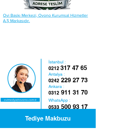
Ovi Baskı Merkezi, Ovono Kurumsal Hizmetler
A.Ş Markasıdır.
İstanbul :
317 47 65
0212
Antalya :
229 27 73
0242
Ankara :
911 31 70
0312
WhatsApp :
ovimedya@ovono.com.tr
500 93 17
0533
Tediye Makbuzu